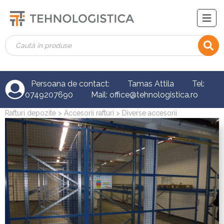
Persoana de contact: Tamas Attila Tel:
0749207690 Mail: office@tehnologistica.ro
Rafturi depozite
>
Accesorii rafturi
> Diverse accesorii