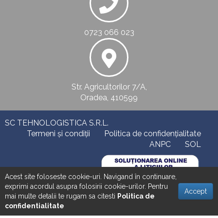
0723 066 023
Str. Agricultorilor 7/A,
Oradea, 410599
SC TEHNOLOGISTICA S.R.L.
Termeni și condiții
Politica de confidențialitate
ANPC
SOL
Acest site foloseste cookie-uri. Navigand în continuare,
exprimi acordul asupra folosirii cookie-urilor. Pentru
Accept
mai multe detalii te rugam sa citesti
Politica de
confidentialitate