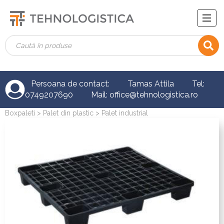
Persoana de contact: Tamas Attila Tel:
0749207690 Mail: office@tehnologistica.ro
Boxpaleti
>
Palet din plastic
> Palet industrial